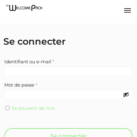
Skip
to
main
content
Se connecter
Obligatoire
Identifiant ou e-mail
*
Obligatoire
Mot de passe
*
Se souvenir de moi
Se connecter