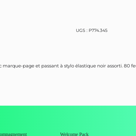
UGS :
P774.345
c marque-page et passant à stylo élastique noir assorti. 80 fe
ccompagnement
Welcome Pack