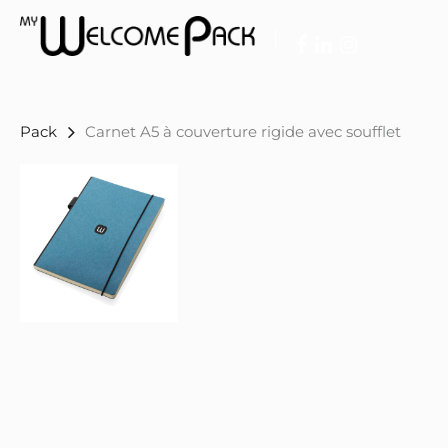
Skip
to
main
facebook
linkedin
instagram
content
Pack
Carnet A5 à couverture rigide avec soufflet