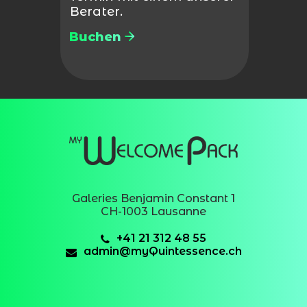
Berater.
Buchen
Galeries Benjamin Constant 1
CH-1003 Lausanne
+41 21 312 48 55
admin@myQuintessence.ch