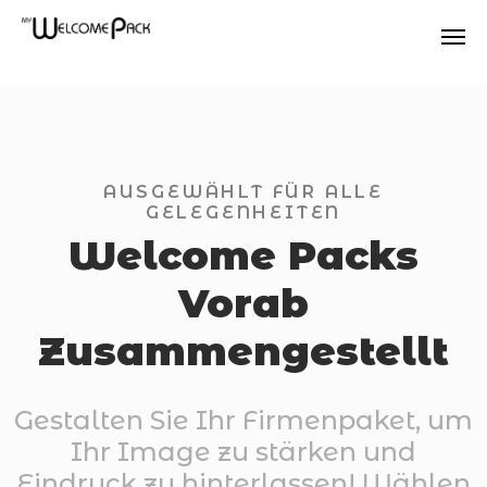
Skip
to
main
content
AUSGEWÄHLT FÜR ALLE
GELEGENHEITEN
Welcome Packs
Vorab
Zusammengestellt
Gestalten Sie Ihr Firmenpaket, um
Ihr Image zu stärken und
Eindruck zu hinterlassen! Wählen